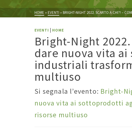
HOME
»
EVENTI
»
BRIGHT-NIGHT 2022. SCARTO A CHI?! – C
|
EVENTI
HOME
Bright-Night 2022.
dare nuova vita ai 
industriali trasfor
multiuso
Si segnala l’evento:
Bright-Ni
nuova vita ai sottoprodotti ag
risorse multiuso