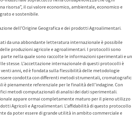
a risorsa”, il cui valore economico, ambientale, economico e
grato e sostenibile.
azione dell’Origine Geografica e dei prodotti Agroalimentari.
lidati da una abbondante letteratura internazionale è possibile
 delle produzioni agricole e agroalimentari. I protocolli sono
 parte nella quale sono raccolte le informazioni sperimentali e u
e stesse. L’accettazione internazionale di questi protocolli è
i venti anni, ed è fondata sulla flessibilità delle metodologie
ò essere condotta con differenti metodi strumentali, cromatografici
li è pienamente referenziale per le finalità dell’indagine. Con
ifici metodi computazionali di analisi dei dati sperimentali.
onale appare ormai completamente maturo per il pieno utilizzo
dotti Agricoli e Agroalimentari. L’affidabilità di questo protocollo
e da poter essere di grande utilità in ambito commerciale e