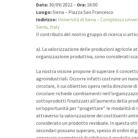
Data:
30/09/2022 –
Ora:
16:00
Luogo:
Siena – Piazza San Francesco
Indirizzo:
Università di Siena – Complesso univer
Siena, Italy
Il contributo del nostro gruppo di ricerca si arti
a). La valorizzazione delle produzioni agricole at
organizzazione produttiva, sono considerati scar
La nostra visione propone di superare il concetto
agroindustriali. Occorre infatti costruire un nuo
circolare, il cui obiettivo opera nella direzione 
circolare richiede cambiamenti nell’organizzazion
sottoprodotti finalizzati all’aumento della prod
un’opportunità per “progettare” le modalità di re
attraverso la valorizzazione dei costituenti anti
considerato un prodotto residuale. In questa otti
secondari possano superare, spesso di ordini di 
approccio permetterà di ridefinire il modello a