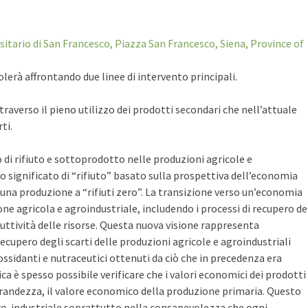
sitario di San Francesco, Piazza San Francesco, Siena, Province of
colerà affrontando due linee di intervento principali.
traverso il pieno utilizzo dei prodotti secondari che nell’attuale
ti.
 di rifiuto e sottoprodotto nelle produzioni agricole e
vo significato di “rifiuto” basato sulla prospettiva dell’economia
di una produzione a “rifiuti zero”. La transizione verso un’economia
e agricola e agroindustriale, includendo i processi di recupero de
uttività delle risorse. Questa nuova visione rappresenta
cupero degli scarti delle produzioni agricole e agroindustriali
ossidanti e nutraceutici ottenuti da ciò che in precedenza era
ca è spesso possibile verificare che i valori economici dei prodotti
grandezza, il valore economico della produzione primaria. Questo
gro-industriale soprattutto nella consapevolezza che ogni