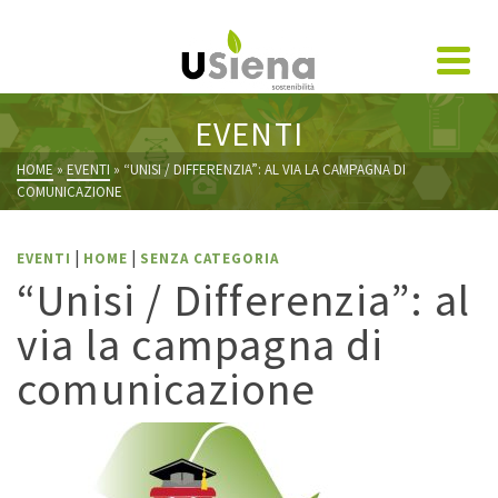
EVENTI
HOME
»
EVENTI
»
“UNISI / DIFFERENZIA”: AL VIA LA CAMPAGNA DI
COMUNICAZIONE
|
|
EVENTI
HOME
SENZA CATEGORIA
“Unisi / Differenzia”: al
via la campagna di
comunicazione