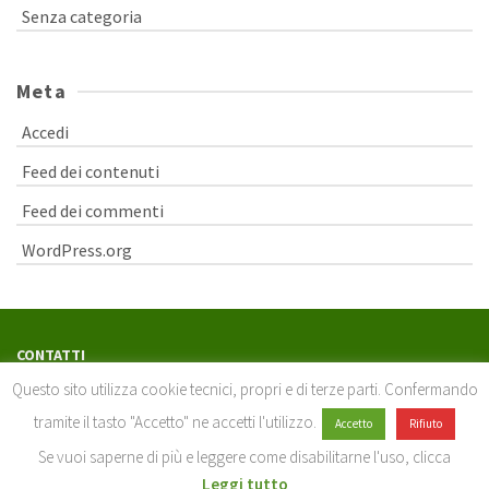
Senza categoria
Meta
Accedi
Feed dei contenuti
Feed dei commenti
WordPress.org
CONTATTI
serviziosostenibilita@unisi.it
Questo sito utilizza cookie tecnici, propri e di terze parti. Confermando
Servizio buone pratiche per lo sviluppo sostenibile
tramite il tasto "Accetto" ne accetti l'utilizzo.
Accetto
Rifiuto
Università di Siena - Via Banchi di Sotto, 55 – 53100 Siena
Se vuoi saperne di più e leggere come disabilitarne l'uso, clicca
Leggi tutto
© 2026 USIENA Sostenibilita